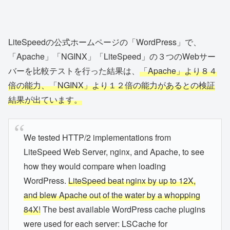
LiteSpeedの公式ホームページの「WordPress」で、
「Apache」「NGINX」「LiteSpeed」の３つのWebサー
バーを比較テストを行った結果は、
「Apache」より８４
倍の能力、「NGINX」より１２倍の能力があるとの検証
結果が出ています。
We tested HTTP/2 implementations from
LiteSpeed Web Server, nginx, and Apache, to see
how they would compare when loading
WordPress.
LiteSpeed beat nginx by up to 12X,
and blew Apache out of the water by a whopping
84X!
The best available WordPress cache plugins
were used for each server: LSCache for